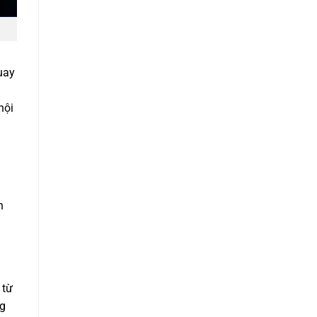
uay
hội
h
 từ
ng