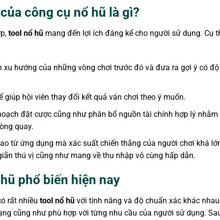
của công cụ nổ hũ là gì?
ợp,
tool nổ hũ
mang đến lợi ích đáng kể cho người sử dụng. Cụ t
h xu hướng của những vòng chơi trước đó và đưa ra gợi ý có độ
 giúp hội viên thay đổi kết quả ván chơi theo ý muốn.
 hoạch đặt cược cũng như phân bổ nguồn tài chính hợp lý nhằm
vòng quay.
ao từ ứng dụng mà xác suất chiến thắng của người chơi khá lớ
 giãn thú vị cũng như mang về thu nhập vô cùng hấp dẫn.
hũ phổ biến hiện nay
 có rất nhiều
tool nổ hũ
với tính năng và độ chuẩn xác khác nhau
ạng cũng như phù hợp với từng nhu cầu của người sử dụng. Sa