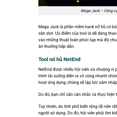
Mega Jack – Công cụ 
Mega Jack là phần mềm hack nổ hũ cơ bản
săn slot. Ưu điểm của tool là dễ dàng thao 
vào những thuật toán phức tạp mà độ chu
ăn thưởng hấp dẫn.
Tool nổ hũ NetEnd
NetEnd được nhiều hội viên ưa chuộng vì 
trình tải xuống diễn ra vô cùng nhanh chó
hoạt ứng dụng, chúng sẽ lập tức xâm nhập
Do đó, bạn chỉ cần cân nhắc và thực hiện 
Tuy nhiên, do tính phổ biến rộng rãi nên 
người sử dụng. Do đó, hội viên phải tìm ki