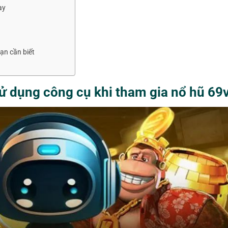
ay
ạn cần biết
sử dụng công cụ khi tham gia nổ hũ 69