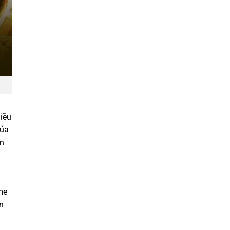
iều
của
ạn
me
n